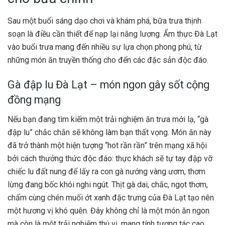
Sau một buổi sáng dạo chơi và khám phá, bữa trưa thịnh
soạn là điều cần thiết để nạp lại năng lượng. Ẩm thực Đà Lạt
vào buổi trưa mang đến nhiều sự lựa chọn phong phú, từ
những món ăn truyền thống cho đến các đặc sản độc đáo.
Gà đập lu Đà Lạt – món ngon gây sốt cộng
đồng mạng
Nếu bạn đang tìm kiếm một trải nghiệm ăn trưa mới lạ, “gà
đập lu” chắc chắn sẽ không làm bạn thất vọng. Món ăn này
đã trở thành một hiện tượng “hot rần rần” trên mạng xã hội
bởi cách thưởng thức độc đáo: thực khách sẽ tự tay đập vỡ
chiếc lu đất nung để lấy ra con gà nướng vàng ươm, thơm
lừng đang bốc khói nghi ngút. Thịt gà dai, chắc, ngọt thơm,
chấm cùng chén muối ớt xanh đặc trưng của Đà Lạt tạo nên
một hương vị khó quên. Đây không chỉ là một món ăn ngon
mà còn là một trải nghiệm thú vị, mang tính tương tác cao.