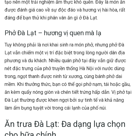
tạo nên một trải nghiệm ẩm thực khó quên. Đây là món ăn
được đánh giá cao về sự độc đáo và hương vị hài hòa, rất
đáng để bạn thử khi phân vân ăn gì ở Đà Lạt.
Phở Đà Lạt – hương vị quen mà lạ
Tuy không phải là nơi khai sinh ra món phở, nhưng phở Đà
Lạt vẫn chiếm một vị trí đặc biệt trong lòng người dân địa
phương và du khách. Nhiều quán phở tại đây vẫn giữ được
nét đặc trưng của phở truyền thống Hà Nội với nước dùng
trong, ngọt thanh được ninh từ xương, cùng bánh phở dai
mềm. Khi thưởng thức, bạn có thể gọi phở nạm, tái hoặc gầu,
ăn kèm quẩy nóng giòn và chén tiết trứng hấp dẫn. Vị phở tại
Đà Lạt thường được khen ngợi bởi sự tinh tế và khả năng
làm ấm bụng tuyệt vời trong cái lạnh của phố núi.
Ăn trưa Đà Lạt: Đa dạng lựa chọn
cho bữa chính