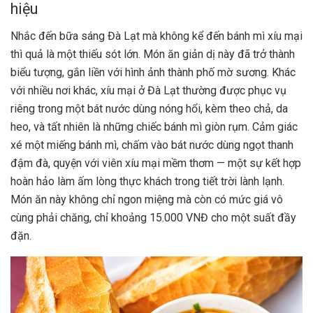
hiệu
Nhắc đến bữa sáng Đà Lạt mà không kể đến bánh mì xíu mại
thì quả là một thiếu sót lớn. Món ăn giản dị này đã trở thành
biểu tượng, gắn liền với hình ảnh thành phố mờ sương. Khác
với nhiều nơi khác, xíu mại ở Đà Lạt thường được phục vụ
riêng trong một bát nước dùng nóng hổi, kèm theo chả, da
heo, và tất nhiên là những chiếc bánh mì giòn rụm. Cảm giác
xé một miếng bánh mì, chấm vào bát nước dùng ngọt thanh
đậm đà, quyện với viên xíu mại mềm thơm — một sự kết hợp
hoàn hảo làm ấm lòng thực khách trong tiết trời lành lạnh.
Món ăn này không chỉ ngon miệng mà còn có mức giá vô
cùng phải chăng, chỉ khoảng 15.000 VNĐ cho một suất đầy
đặn.