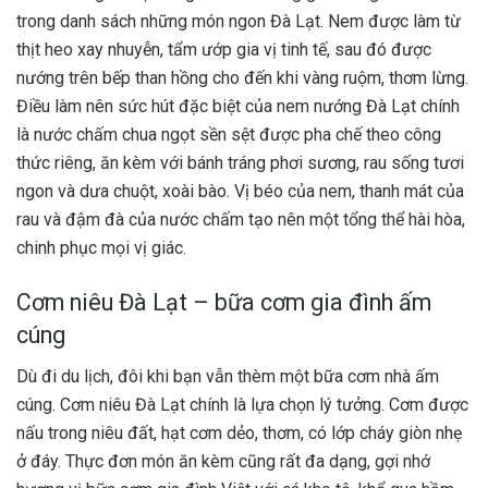
trong danh sách những món ngon Đà Lạt. Nem được làm từ
thịt heo xay nhuyễn, tẩm ướp gia vị tinh tế, sau đó được
nướng trên bếp than hồng cho đến khi vàng ruộm, thơm lừng.
Điều làm nên sức hút đặc biệt của nem nướng Đà Lạt chính
là nước chấm chua ngọt sền sệt được pha chế theo công
thức riêng, ăn kèm với bánh tráng phơi sương, rau sống tươi
ngon và dưa chuột, xoài bào. Vị béo của nem, thanh mát của
rau và đậm đà của nước chấm tạo nên một tổng thể hài hòa,
chinh phục mọi vị giác.
Cơm niêu Đà Lạt – bữa cơm gia đình ấm
cúng
Dù đi du lịch, đôi khi bạn vẫn thèm một bữa cơm nhà ấm
cúng. Cơm niêu Đà Lạt chính là lựa chọn lý tưởng. Cơm được
nấu trong niêu đất, hạt cơm dẻo, thơm, có lớp cháy giòn nhẹ
ở đáy. Thực đơn món ăn kèm cũng rất đa dạng, gợi nhớ