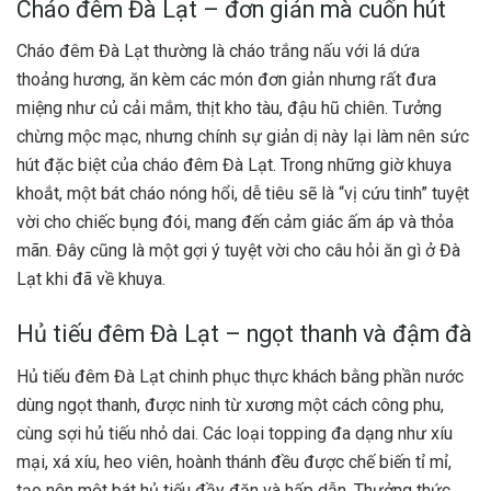
Cháo đêm Đà Lạt – đơn giản mà cuốn hút
Cháo đêm Đà Lạt thường là cháo trắng nấu với lá dứa
thoảng hương, ăn kèm các món đơn giản nhưng rất đưa
miệng như củ cải mắm, thịt kho tàu, đậu hũ chiên. Tưởng
chừng mộc mạc, nhưng chính sự giản dị này lại làm nên sức
hút đặc biệt của cháo đêm Đà Lạt. Trong những giờ khuya
khoắt, một bát cháo nóng hổi, dễ tiêu sẽ là “vị cứu tinh” tuyệt
vời cho chiếc bụng đói, mang đến cảm giác ấm áp và thỏa
mãn. Đây cũng là một gợi ý tuyệt vời cho câu hỏi ăn gì ở Đà
Lạt khi đã về khuya.
Hủ tiếu đêm Đà Lạt – ngọt thanh và đậm đà
Hủ tiếu đêm Đà Lạt chinh phục thực khách bằng phần nước
dùng ngọt thanh, được ninh từ xương một cách công phu,
cùng sợi hủ tiếu nhỏ dai. Các loại topping đa dạng như xíu
mại, xá xíu, heo viên, hoành thánh đều được chế biến tỉ mỉ,
tạo nên một bát hủ tiếu đầy đặn và hấp dẫn. Thưởng thức