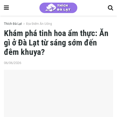
Thích Đà Lạt
Địa Điểm Ăn Uống
Khám phá tinh hoa ẩm thực: Ăn
gì ở Đà Lạt từ sáng sớm đến
đêm khuya?
06/06/2026