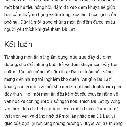
một bát hủ tiếu nóng hổi, đậm đà vào đêm khuya sẽ giúp
bạn cảm thấy no bụng và ấm lòng, xua tan đi cái lạnh của
phố núi. Đây là một trong những món ăn đêm được nhiều
người yêu thích khi ghé thăm Đà Lạt.
Kết luận
Từ những món ăn sáng ấm bụng, bữa trưa đầy đủ dinh
dưỡng, cho đến những buổi tối và đêm khuya sum vầy bên
những đặc sản nóng hổi, ẩm thực Đà Lạt luôn sẵn sàng
mang đến những trải nghiệm khó quên. “Ăn gì ở Đà Lạt”
không còn là một câu hỏi khó mà là một hành trình khám phá
đầy thú vị, nơi mỗi món ăn đều kể một câu chuyện riêng về
văn hóa và con người xứ sở ngàn hoa. Thích Đà Lạt hy vọng
với thực đơn chi tiết này, bạn sẽ có một chuyến “food tour”
thật trọn vẹn và đáng nhớ, để mỗi lần nhắc đến Đà Lạt, vị
giác của bạn lại rộn ràng những hương vị tuyệt vời đã thưởng