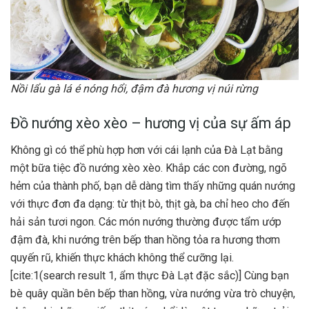
Nồi lẩu gà lá é nóng hổi, đậm đà hương vị núi rừng
Đồ nướng xèo xèo – hương vị của sự ấm áp
Không gì có thể phù hợp hơn với cái lạnh của Đà Lạt bằng
một bữa tiệc đồ nướng xèo xèo. Khắp các con đường, ngõ
hẻm của thành phố, bạn dễ dàng tìm thấy những quán nướng
với thực đơn đa dạng: từ thịt bò, thịt gà, ba chỉ heo cho đến
hải sản tươi ngon. Các món nướng thường được tẩm ướp
đậm đà, khi nướng trên bếp than hồng tỏa ra hương thơm
quyến rũ, khiến thực khách không thể cưỡng lại.
[cite:1(search result 1, ẩm thực Đà Lạt đặc sắc)] Cùng bạn
bè quây quần bên bếp than hồng, vừa nướng vừa trò chuyện,