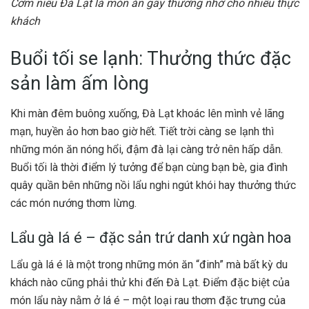
Cơm niêu Đà Lạt là món ăn gây thương nhớ cho nhiều thực
khách
Buổi tối se lạnh: Thưởng thức đặc
sản làm ấm lòng
Khi màn đêm buông xuống, Đà Lạt khoác lên mình vẻ lãng
mạn, huyền ảo hơn bao giờ hết. Tiết trời càng se lạnh thì
những món ăn nóng hổi, đậm đà lại càng trở nên hấp dẫn.
Buổi tối là thời điểm lý tưởng để bạn cùng bạn bè, gia đình
quây quần bên những nồi lẩu nghi ngút khói hay thưởng thức
các món nướng thơm lừng.
Lẩu gà lá é – đặc sản trứ danh xứ ngàn hoa
Lẩu gà lá é là một trong những món ăn “đinh” mà bất kỳ du
khách nào cũng phải thử khi đến Đà Lạt. Điểm đặc biệt của
món lẩu này nằm ở lá é – một loại rau thơm đặc trưng của