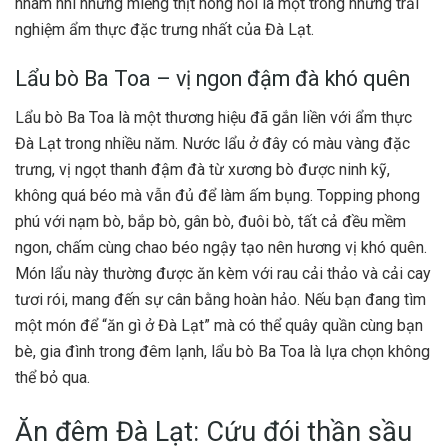
nhâm nhi những miếng thịt nóng hổi là một trong những trải
nghiệm ẩm thực đặc trưng nhất của Đà Lạt.
Lẩu bò Ba Toa – vị ngon đậm đà khó quên
Lẩu bò Ba Toa là một thương hiệu đã gắn liền với ẩm thực
Đà Lạt trong nhiều năm. Nước lẩu ở đây có màu vàng đặc
trưng, vị ngọt thanh đậm đà từ xương bò được ninh kỹ,
không quá béo mà vẫn đủ để làm ấm bụng. Topping phong
phú với nạm bò, bắp bò, gân bò, đuôi bò, tất cả đều mềm
ngon, chấm cùng chao béo ngậy tạo nên hương vị khó quên.
Món lẩu này thường được ăn kèm với rau cải thảo và cải cay
tươi rói, mang đến sự cân bằng hoàn hảo. Nếu bạn đang tìm
một món để “ăn gì ở Đà Lạt” mà có thể quây quần cùng bạn
bè, gia đình trong đêm lạnh, lẩu bò Ba Toa là lựa chọn không
thể bỏ qua.
Ăn đêm Đà Lạt: Cứu đói thần sầu