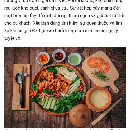
hương vị bữa cơm gia đình Việt với cá kho tộ, khổ qua hầm,
rau luộc kho quẹt, canh chua cá… Sự kết hợp này mang đến
một bữa ăn đầy đủ dinh dưỡng, thơm ngon và giữ ấm rất tốt
cho du khách. Nếu bạn đang tìm kiếm sự quen thuộc và ấm
áp khi ăn gì ở Đà Lạt vào buổi trưa, cơm niêu là một gợi ý
tuyệt vời.