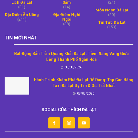
Lịch Đà Lạt
Sắm
(24)
(31)
(14)
Món Ngon Đà Lạt
Địa Điểm Ăn Uống
Địa Điểm Nghỉ
(20)
(211)
Ngơi
Tin Tức Đà Lạt
(38)
(153)
TIN MỚI NHẤT
Bất Động Sản Trần Quang Khải Đà Lạt: Tiềm Năng Vàng Giữa
Lòng Thành Phố Ngàn Hoa
08/08/2026
Hành Trình Khám Phá Đà Lạt Dễ Dàng: Top Các Hãng
Taxi Đà Lạt Uy Tín & Giá Tốt Nhất
08/08/2026
SOCIAL CỦA THÍCH ĐÀ LẠT