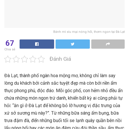
Bánh mì xíu mại nóng hổi, thơm ngon tại Đà Lạt
67
Chia sẻ
Đánh Giá
Đà Lạt, thành phố ngàn hoa mộng mơ, không chỉ làm say
lòng du khách bởi cảnh sắc tuyệt đẹp mà còn bởi nền ẩm
thực phong phú, độc đáo. Mỗi góc phố, con hẻm nhỏ đều ẩn
chứa những món ngon trứ danh, khiến bất kỳ ai cũng phải tự
hỏi: “ăn gì ở Đà Lạt để không bỏ lỡ hương vị đặc trưng của
xứ sở sương mù này?”. Từ những bữa sáng ấm bụng, bữa
trưa đậm đà, đến những buổi tối se lạnh quây quần bên nồi
lẩu nóng hổi hay các món ăn đêm cứu đói thần sầu, ẩm thực