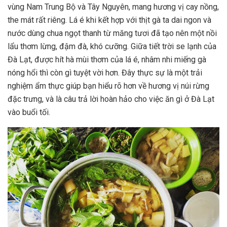
vùng Nam Trung Bộ và Tây Nguyên, mang hương vị cay nồng,
the mát rất riêng. Lá é khi kết hợp với thịt gà ta dai ngon và
nước dùng chua ngọt thanh từ măng tươi đã tạo nên một nồi
lẩu thơm lừng, đậm đà, khó cưỡng. Giữa tiết trời se lạnh của
Đà Lạt, được hít hà mùi thơm của lá é, nhâm nhi miếng gà
nóng hổi thì còn gì tuyệt vời hơn. Đây thực sự là một trải
nghiệm ẩm thực giúp bạn hiểu rõ hơn về hương vị núi rừng
đặc trưng, và là câu trả lời hoàn hảo cho việc ăn gì ở Đà Lạt
vào buổi tối.