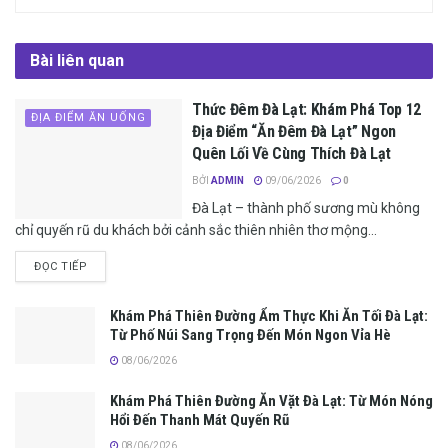
Bài liên quan
Thức Đêm Đà Lạt: Khám Phá Top 12
ĐỊA ĐIỂM ĂN UỐNG
Địa Điểm “Ăn Đêm Đà Lạt” Ngon
Quên Lối Về Cùng Thích Đà Lạt
BỞI
ADMIN
09/06/2026
0
Đà Lạt – thành phố sương mù không
chỉ quyến rũ du khách bởi cảnh sắc thiên nhiên thơ mộng...
ĐỌC TIẾP
Khám Phá Thiên Đường Ẩm Thực Khi Ăn Tối Đà Lạt:
Từ Phố Núi Sang Trọng Đến Món Ngon Vỉa Hè
08/06/2026
Khám Phá Thiên Đường Ăn Vặt Đà Lạt: Từ Món Nóng
Hổi Đến Thanh Mát Quyến Rũ
08/06/2026