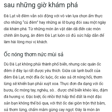
sau những giờ khám phá
Đà Lạt về đêm vẫn sôi động với vô vàn lựa chọn ẩm thực
cho những “cú đêm” hay những ai lỡ bụng đói sau một ngày
dài khám phá. Từ những món ăn vặt dân dã đến các món
chính ấm bụng, ăn đêm Đà Lạt luôn có đủ sức hấp dẫn để
làm hài lòng mọi vị khách.
Ốc nóng thơm nức mùi sả
Dù Đà Lạt không phải thành phố biển, nhưng các quán ốc
đêm ở đây lại rất được yêu thích. Giữa cái lạnh buốt của
đêm Đà Lạt, một đĩa ốc luộc, ốc xào sả ớt nóng hổi, thơm
lừng sẽ khiến bạn phải xuýt xoa. Thực đơn đa dạng với ốc
bươu, ốc móng tay, nghêu, sò… được chế biến khéo léo, đậm
đà hương vị. Đặc biệt, ốc nhồi thịt hấp thố đất là một đặc
sản bạn không thể bỏ qua, với thịt ốc dai giòn trộn thịt băm,
sả thơm lừng, chấm mắm gừng cay ngọt. Đây là món ăn