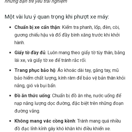
những bạn trẻ yêu trải nghiệm
Một vài lưu ý quan trọng khi phượt xe máy:
Chuẩn bị xe cẩn thận
: Kiểm tra phanh, lốp, đèn, còi,
gương chiếu hậu và đổ đầy bình xăng trước khi khởi
hành.
Giấy tờ đầy đủ
: Luôn mang theo giấy tờ tùy thân, bằng
lái xe, và giấy tờ xe để tránh rắc rối.
Trang phục bảo hộ
: Áo khoác dài tay, găng tay, mũ
bảo hiểm chất lượng, kính râm để bảo vệ bản thân khỏi
nắng, gió và bụi bẩn.
Đồ ăn thức uống
: Chuẩn bị đồ ăn nhẹ, nước uống để
nạp năng lượng dọc đường, đặc biệt trên những đoạn
đường vắng.
Không mang vác cồng kềnh
: Tránh mang quá nhiều
đồ đạc lỉnh kỉnh gây khó khăn khi điều khiển xe.