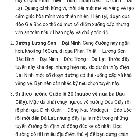
này đi qua Phan Thiết – Hàm Thuận Bắc – Di Linh – Đà
Lạt. Quang cảnh hùng vĩ, thời tiết mát mẻ và vắng vẻ tạo
cảm giác hòa mình vào thiên nhiên. Hiện tại, đoạn qua
đèo Gia Bắc có thể có một số điểm xuống cấp nhưng
vẫn an toàn nếu đi ban ngày và chú ý tốc độ.
Đường Lương Sơn – Đại Ninh
: Cung đường này ngắn
hơn, khoảng 160km, đi qua Phan Thiết – Lương Sơn –
Bắc Bình – Đại Ninh – Đức Trọng – Đà Lạt. Trước đây
tuyến này khá đẹp, nhưng hiện nay do dự án thủy điện
Đại Ninh, một số đoạn đường có thể xuống cấp và khá
vắng vẻ. Bạn nên cân nhắc kỹ nếu chọn tuyến này.
Đi theo hướng Quốc lộ 20 (ngược về ngã ba Dầu
Giây)
: Mặc dù phải chạy ngược về hướng Dầu Giây rồi
rẽ phải qua Định Quán – Đồng Nai, Madagui – Bảo Lộc
rồi mới đến Đà Lạt, nhưng đây lại là một trong những
tuyến đường ổn định và đông đúc xe cộ nhất. Dọc
đường có rất nhiều địa điểm thú vị để bạn dừng chân