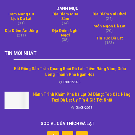
DANH MỤC
Cẩm Nang Du
Địa Điểm Mua
Địa Điểm Vui Chơi
Lịch Đà Lạt
Sắm
(24)
(31)
(14)
Món Ngon Đà Lạt
Địa Điểm Ăn Uống
Địa Điểm Nghỉ
(20)
(211)
Ngơi
Tin Tức Đà Lạt
(38)
(153)
TIN MỚI NHẤT
Bất Động Sản Trần Quang Khải Đà Lạt: Tiềm Năng Vàng Giữa
Lòng Thành Phố Ngàn Hoa
08/08/2026
Hành Trình Khám Phá Đà Lạt Dễ Dàng: Top Các Hãng
Taxi Đà Lạt Uy Tín & Giá Tốt Nhất
08/08/2026
SOCIAL CỦA THÍCH ĐÀ LẠT