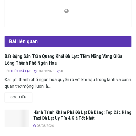
Bài liên quan
Bất Động Sản Trần Quang Khải Đà Lạt: Tiềm Năng Vàng Giữa
TIN TỨC ĐÀ LẠT
Lòng Thành Phố Ngàn Hoa
BỞI
THÍCH ĐÀ LẠT
08/08/2026
0
Đà Lạt, thành phố ngàn hoa quyến rũ với khí hậu trong lành và cảnh
quan thơ mộng, luôn là...
ĐỌC TIẾP
Hành Trình Khám Phá Đà Lạt Dễ Dàng: Top Các Hãng
Taxi Đà Lạt Uy Tín & Giá Tốt Nhất
08/08/2026