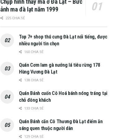
Chụp hình thấy ma ở Đà Lạt – Bức
ảnh ma đà lạt năm 1999
225 CHIA SẺ
Top 7+ shop thú cưng Đà Lạt nổi tiếng, được
nhiều người tin chọn
160 CHIA SẺ
Quán Cơm lam gà nướng lá tiêu rừng 178
Hùng Vương Đà Lạt
138 CHIA SẺ
Quán Bánh cuốn Cô Hoá bánh nóng tráng tại
chỗ đông khách
133 CHIA SẺ
Quán Bánh căn Cô Thương Đà Lạt điểm ăn
sáng quen thuộc người dân
129 CHIA SẺ