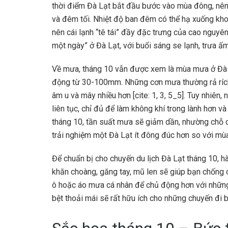
thời điểm Đà Lạt bắt đầu bước vào mùa đông, nên t
và đêm tối. Nhiệt độ ban đêm có thể hạ xuống kho
nên cái lạnh “tê tái” đầy đặc trưng của cao nguy
một ngày” ở Đà Lạt, với buổi sáng se lạnh, trưa ấm
Về mưa, tháng 10 vẫn được xem là mùa mưa ở Đà L
động từ 30-100mm. Những cơn mưa thường rả rích, đ
âm u và mây nhiều hơn [cite: 1, 3, 5_5]. Tuy nhiê
liên tục, chỉ đủ để làm không khí trong lành hơn 
tháng 10, tần suất mưa sẽ giảm dần, nhường chỗ 
trải nghiệm một Đà Lạt ít đông đúc hơn so với mùa
Để chuẩn bị cho chuyến du lịch Đà Lạt tháng 10, hà
khăn choàng, găng tay, mũ len sẽ giúp bạn chống 
ô hoặc áo mưa cá nhân để chủ động hơn với những 
bệt thoải mái sẽ rất hữu ích cho những chuyến đi 