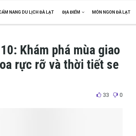
CẨM NANG DU LỊCH ĐÀ LẠT
ĐỊA ĐIỂM
MÓN NGON ĐÀ LẠT
g 10: Khám phá mùa giao
a rực rỡ và thời tiết se
33
0