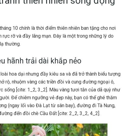
tranh thiên nhiên sống động
háng 10 chính là thời điểm thiên nhiên ban tặng cho nơi
 rực rỡ và đầy lãng mạn. Đây là một trong những lý do
lạ thường.
u hãnh trải dài khắp nẻo
loài hoa dại nhưng đầy kiêu sa và đã trở thành biểu tượng
ở rộ, nhuộm vàng các triền đồi và cung đường ngoại ô,
sống [cite: 1_2, 3_2]. Màu vàng tươi tắn của dã quỳ như
người. Để chiêm ngưỡng vẻ đẹp này, bạn có thể ghé thăm
g (ngay lối vào Đà Lạt từ sân bay), đường đi Tà Nung,
ường đến đồi chè Cầu Đất [cite: 2_2, 3_2, 4_2].