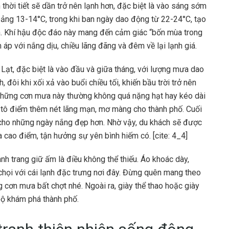
hời tiết sẽ dần trở nên lạnh hơn, đặc biệt là vào sáng sớm
ảng 13-14°C, trong khi ban ngày dao động từ 22-24°C, tạo
ên. Khí hậu độc đáo này mang đến cảm giác “bốn mùa trong
 áp với nắng dịu, chiều lãng đãng và đêm về lại lạnh giá.
ạt, đặc biệt là vào đầu và giữa tháng, với lượng mưa dao
ôi khi xối xả vào buổi chiều tối, khiến bầu trời trở nên
n, những cơn mưa này thường không quá nặng hạt hay kéo dài
và tô điểm thêm nét lãng mạn, mơ màng cho thành phố. Cuối
cho những ngày nắng đẹp hơn. Nhờ vậy, du khách sẽ được
 cao điểm, tận hưởng sự yên bình hiếm có. [cite: 4_4]
nh trang giữ ấm là điều không thể thiếu. Áo khoác dày,
chọi với cái lạnh đặc trưng nơi đây. Đừng quên mang theo
cơn mưa bất chợt nhé. Ngoài ra, giày thể thao hoặc giày
bộ khám phá thành phố.