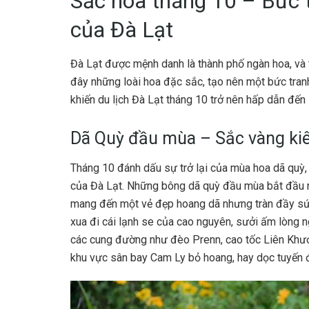
Sắc hoa tháng 10 – Bức 
của Đà Lạt
Đà Lạt được mệnh danh là thành phố ngàn hoa, và t
đây những loài hoa đặc sắc, tạo nên một bức tranh
khiến du lịch Đà Lạt tháng 10 trở nên hấp dẫn đến 
Dã Quỳ đầu mùa – Sắc vàng kiê
Tháng 10 đánh dấu sự trở lại của mùa hoa dã quỳ, 
của Đà Lạt. Những bông dã quỳ đầu mùa bắt đầu n
mang đến một vẻ đẹp hoang dã nhưng tràn đầy sức 
xua đi cái lạnh se của cao nguyên, sưởi ấm lòng 
các cung đường như đèo Prenn, cao tốc Liên Khươn
khu vực sân bay Cam Ly bỏ hoang, hay dọc tuyến đ