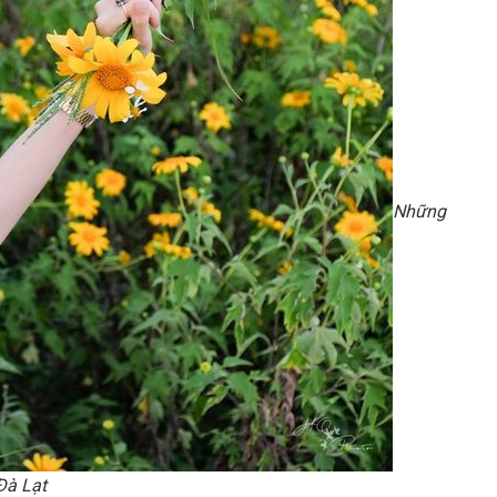
Những
Đà Lạt