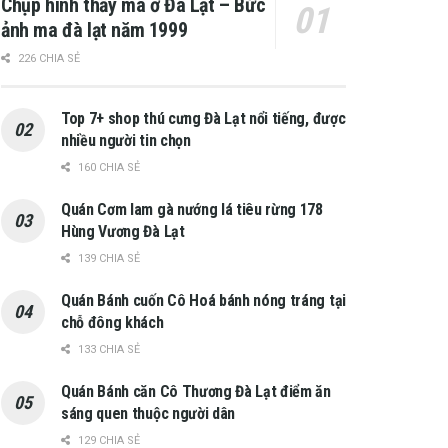
Chụp hình thấy ma ở Đà Lạt – Bức
ảnh ma đà lạt năm 1999
226 CHIA SẺ
Top 7+ shop thú cưng Đà Lạt nổi tiếng, được
nhiều người tin chọn
160 CHIA SẺ
Quán Cơm lam gà nướng lá tiêu rừng 178
Hùng Vương Đà Lạt
139 CHIA SẺ
Quán Bánh cuốn Cô Hoá bánh nóng tráng tại
chỗ đông khách
133 CHIA SẺ
Quán Bánh căn Cô Thương Đà Lạt điểm ăn
sáng quen thuộc người dân
129 CHIA SẺ