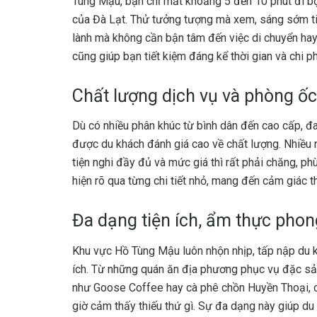
Tùng Mậu, bạn chỉ mất khoảng 5 đến 10 phút đi bộ
của Đà Lạt. Thử tưởng tượng mà xem, sáng sớm tinh
lành mà không cần bận tâm đến việc di chuyển hay
cũng giúp bạn tiết kiệm đáng kể thời gian và chi 
Chất lượng dịch vụ và phòng ốc
Dù có nhiều phân khúc từ bình dân đến cao cấp, đ
được du khách đánh giá cao về chất lượng. Nhiều 
tiện nghi đầy đủ và mức giá thì rất phải chăng, ph
hiện rõ qua từng chi tiết nhỏ, mang đến cảm giác t
Đa dạng tiện ích, ẩm thực pho
Khu vực Hồ Tùng Mậu luôn nhộn nhịp, tấp nập du kh
ích. Từ những quán ăn địa phương phục vụ đặc sả
như Goose Coffee hay cà phê chồn Huyền Thoại, 
giờ cảm thấy thiếu thứ gì. Sự đa dạng này giúp du