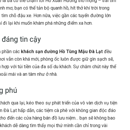
 là đã có thể chạm tới Hồ Xuân Hương thơ mộng – trái tim
 mơ, bạn có thể tản bộ quanh hồ, hít thở khí trời trong
 tìm chỗ đậu xe. Hơn nữa, việc gần các tuyến đường lớn
phí đi lại khi muốn khám phá những điểm xa hơn.
 đáng tin cậy
a phần các
khách sạn đường Hồ Tùng Mậu Đà Lạt
đều
nơi vẫn còn khá mới, phòng ốc luôn được giữ gìn sạch sẽ,
ù hợp với túi tiền của đa số du khách. Sự chăm chút này thể
hoải mái và an tâm như ở nhà.
ng phú
ách qua lại, kéo theo sự phát triển của vô vàn dịch vụ tiện
n Đà Lạt hấp dẫn, các tiệm cà phê với không gian độc đáo
cho đến các cửa hàng bán đồ lưu niệm… bạn sẽ không bao
 khách dễ dàng tìm thấy mọi thứ mình cần chỉ trong vài