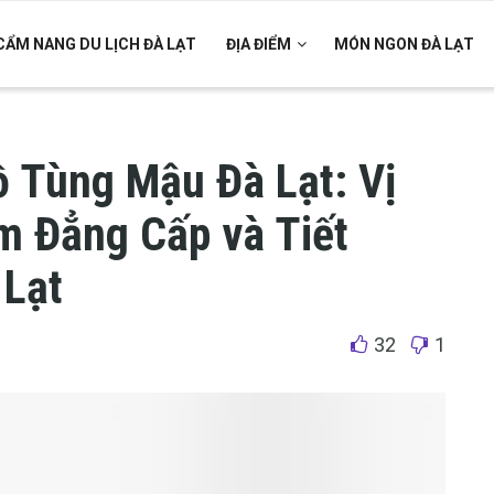
CẨM NANG DU LỊCH ĐÀ LẠT
ĐỊA ĐIỂM
MÓN NGON ĐÀ LẠT
 Tùng Mậu Đà Lạt: Vị
ệm Đẳng Cấp và Tiết
 Lạt
32
1