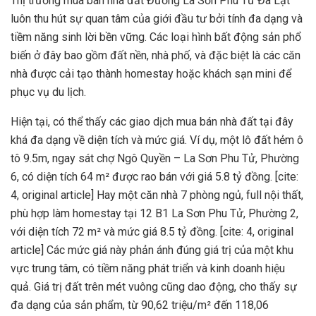
Thị trường mua bán nhà đất Đường La Sơn Phu Tử Đà Lạt
luôn thu hút sự quan tâm của giới đầu tư bởi tính đa dạng và
tiềm năng sinh lời bền vững. Các loại hình bất động sản phổ
biến ở đây bao gồm đất nền, nhà phố, và đặc biệt là các căn
nhà được cải tạo thành homestay hoặc khách sạn mini để
phục vụ du lịch.
Hiện tại, có thể thấy các giao dịch mua bán nhà đất tại đây
khá đa dạng về diện tích và mức giá. Ví dụ, một lô đất hẻm ô
tô 9.5m, ngay sát chợ Ngô Quyền – La Sơn Phu Tử, Phường
6, có diện tích 64 m² được rao bán với giá 5.8 tỷ đồng. [cite:
4, original article] Hay một căn nhà 7 phòng ngủ, full nội thất,
phù hợp làm homestay tại 12 B1 La Sơn Phu Tử, Phường 2,
với diện tích 72 m² và mức giá 8.5 tỷ đồng. [cite: 4, original
article] Các mức giá này phản ánh đúng giá trị của một khu
vực trung tâm, có tiềm năng phát triển và kinh doanh hiệu
quả. Giá trị đất trên mét vuông cũng dao động, cho thấy sự
đa dạng của sản phẩm, từ 90,62 triệu/m² đến 118,06