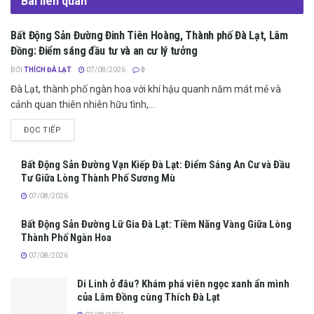
Bài liên quan
Bất Động Sản Đường Đinh Tiên Hoàng, Thành phố Đà Lạt, Lâm
TIN TỨC ĐÀ LẠT
Đồng: Điểm sáng đầu tư và an cư lý tưởng
BỞI
THÍCH ĐÀ LẠT
07/08/2026
0
Đà Lạt, thành phố ngàn hoa với khí hậu quanh năm mát mẻ và
cảnh quan thiên nhiên hữu tình,...
ĐỌC TIẾP
Bất Động Sản Đường Vạn Kiếp Đà Lạt: Điểm Sáng An Cư và Đầu
Tư Giữa Lòng Thành Phố Sương Mù
07/08/2026
Bất Động Sản Đường Lữ Gia Đà Lạt: Tiềm Năng Vàng Giữa Lòng
Thành Phố Ngàn Hoa
07/08/2026
Di Linh ở đâu? Khám phá viên ngọc xanh ẩn mình
của Lâm Đồng cùng Thích Đà Lạt