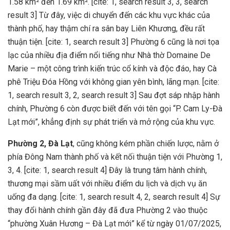
1.58 km² đến 1.69 km². [cite: 1, search result 3, 3, search
result 3] Từ đây, việc di chuyển đến các khu vực khác của
thành phố, hay thậm chí ra sân bay Liên Khương, đều rất
thuận tiện. [cite: 1, search result 3] Phường 6 cũng là nơi tọa
lạc của nhiều địa điểm nổi tiếng như Nhà thờ Domaine De
Marie – một công trình kiến trúc cổ kính và độc đáo, hay Cà
phê Triệu Đóa Hồng với không gian yên bình, lãng mạn. [cite:
1, search result 3, 2, search result 3] Sau đợt sáp nhập hành
chính, Phường 6 còn được biết đến với tên gọi “P. Cam Ly-Đà
Lạt mới”, khẳng định sự phát triển và mở rộng của khu vực.
Phường 2, Đà Lạt
, cũng không kém phần chiến lược, nằm ở
phía Đông Nam thành phố và kết nối thuận tiện với Phường 1,
3, 4. [cite: 1, search result 4] Đây là trung tâm hành chính,
thương mại sầm uất với nhiều điểm du lịch và dịch vụ ăn
uống đa dạng. [cite: 1, search result 4, 2, search result 4] Sự
thay đổi hành chính gần đây đã đưa Phường 2 vào thuộc
“phường Xuân Hương – Đà Lạt mới” kể từ ngày 01/07/2025,