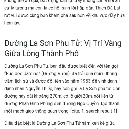
không thể bỏ qua, bất động sản tại đây không chỉ là nơi an
cư lý tưởng mà còn là cơ hội sinh lời hấp dẫn. Thích Đà Lạt
rất vui được cùng bạn khám phá sâu hơn về khu vực đầy hứa
hẹn này.
Đường La Sơn Phu Tử: Vị Trí Vàng
Giữa Lòng Thành Phố
Đường La Sơn Phu Tử, ban đầu được biết đến với tên gọi
“Rue des Jardins” (Đường Vườn), đã trải qua nhiều thăng
trầm lịch sử và được đổi tên vào năm 1953 để vinh danh
danh nhân Nguyễn Thiếp, hay còn gọi là La Sơn phu tử. Con
đường này dài khoảng 270m, có lộ giới 20m, nối liền từ
đường Phan Đình Phùng đến đường Ngô Quyền, tạo thành
một mạch giao thông quan trọng. [cite: 1, search result 1]
Điều đặc biệt là Đường La Sơn Phu Tử nằm xen kẽ giữa