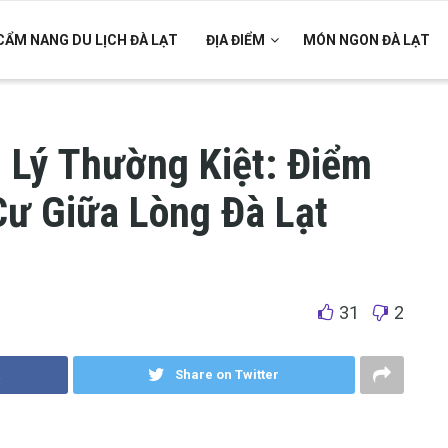
CẨM NANG DU LỊCH ĐÀ LẠT
ĐỊA ĐIỂM
MÓN NGON ĐÀ LẠT
 Lý Thường Kiệt: Điểm
Cư Giữa Lòng Đà Lạt
31
2
Share on Twitter