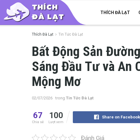
THÍCH ĐÀ LẠT
Thích Đà Lạt
Tin Tức Đà Lạt
Bất Động Sản Đường
Sáng Đầu Tư và An 
Mộng Mơ
02/07/2026
trong
Tin Tức Đà Lạt
67
100
Share on Facebook
Chia sẻ
Lượt xem
Đánh Giá