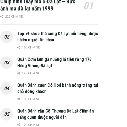
Chụp hình thấy ma ở Đà Lạt – Bức
ảnh ma đà lạt năm 1999
226 CHIA SẺ
Top 7+ shop thú cưng Đà Lạt nổi tiếng, được
nhiều người tin chọn
160 CHIA SẺ
Quán Cơm lam gà nướng lá tiêu rừng 178
Hùng Vương Đà Lạt
140 CHIA SẺ
Quán Bánh cuốn Cô Hoá bánh nóng tráng tại
chỗ đông khách
133 CHIA SẺ
Quán Bánh căn Cô Thương Đà Lạt điểm ăn
sáng quen thuộc người dân
129 CHIA SẺ