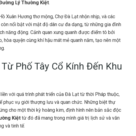
 Đường Lý Thường Kiệt
.
 Hồ Xuân Hương thơ mộng, Chợ Đà Lạt nhộn nhịp, và các
 còn nổi bật với mật độ dân cư đa dạng, từ những gia đình
ách năng động. Cảnh quan xung quanh được điểm tô bởi
áo, hòa quyện cùng khí hậu mát mẻ quanh năm, tạo nên một
ng.
: Từ Phố Tây Cổ Kính Đến Khu
ền với quá trình phát triển của Đà Lạt từ thời Pháp thuộc,
 phục vụ giới thượng lưu và quan chức. Những biệt thự
hứng cho một thời kỳ hoàng kim, định hình nên bản sắc độc
ường Kiệt
từ đó đã mang trong mình giá trị lịch sử và văn
g và tinh tế.