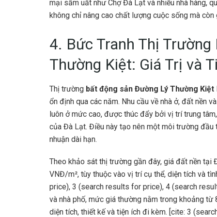
mại sầm uất như Chợ Đà Lạt và nhiều nhà hàng, quá
không chỉ nâng cao chất lượng cuộc sống mà còn g
4. Bức Tranh Thị Trường
Thường Kiệt: Giá Trị và 
Thị trường
bất động sản Đường Lý Thường Kiệt
ổn định qua các năm. Nhu cầu về nhà ở, đất nền và
luôn ở mức cao, được thúc đẩy bởi vị trí trung tâm,
của Đà Lạt. Điều này tạo nên một môi trường đầu t
nhuận dài hạn.
Theo khảo sát thị trường gần đây, giá đất nền tạ
VNĐ/m², tùy thuộc vào vị trí cụ thể, diện tích và tìn
price), 3 (search results for price), 4 (search resul
và nhà phố, mức giá thường nằm trong khoảng từ 8
diện tích, thiết kế và tiện ích đi kèm. [cite: 3 (sea