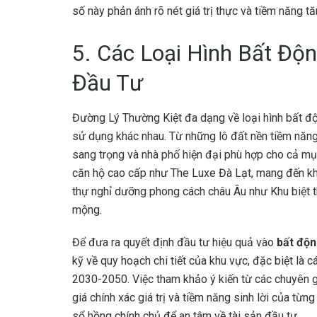
số này phản ánh rõ nét giá trị thực và tiềm năng t
5. Các Loại Hình Bất Độn
Đầu Tư
Đường Lý Thường Kiệt đa dạng về loại hình bất đ
sử dụng khác nhau. Từ những lô đất nền tiềm năng
sang trọng và nhà phố hiện đại phù hợp cho cả mụ
căn hộ cao cấp như The Luxe Đà Lạt, mang đến khô
thự nghỉ dưỡng phong cách châu Âu như Khu biệt thự
mộng.
Để đưa ra quyết định đầu tư hiệu quả vào
bất độn
kỹ về quy hoạch chi tiết của khu vực, đặc biệt là 
2030-2050. Việc tham khảo ý kiến từ các chuyên gi
giá chính xác giá trị và tiềm năng sinh lời của từn
sổ hồng chính chủ để an tâm về tài sản đầu tư.