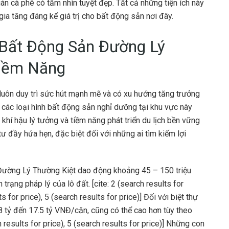
n cà phê có tầm nhìn tuyệt đẹp. Tất cả những tiện ích này
ia tăng đáng kể giá trị cho bất động sản nơi đây.
 Bất Động Sản Đường Lý
Tiềm Năng
luôn duy trì sức hút mạnh mẽ và có xu hướng tăng trưởng
 các loại hình bất động sản nghỉ dưỡng tại khu vực này
 khí hậu lý tưởng và tiềm năng phát triển du lịch bền vững
ư đầy hứa hẹn, đặc biệt đối với những ai tìm kiếm lợi
i Đường Lý Thường Kiệt dao động khoảng 45 – 150 triệu
h trạng pháp lý của lô đất. [cite: 2 (search results for
ts for price), 5 (search results for price)] Đối với biệt thự
 tỷ đến 17.5 tỷ VNĐ/căn, cũng có thể cao hơn tùy theo
rch results for price), 5 (search results for price)] Những con