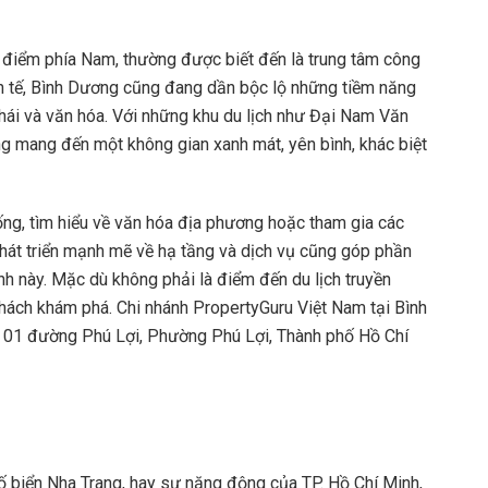
g điểm phía Nam, thường được biết đến là trung tâm công
inh tế, Bình Dương cũng đang dần bộc lộ những tiềm năng
h thái và văn hóa. Với những khu du lịch như Đại Nam Văn
ng mang đến một không gian xanh mát, yên bình, khác biệt
ống, tìm hiểu về văn hóa địa phương hoặc tham gia các
ự phát triển mạnh mẽ về hạ tầng và dịch vụ cũng góp phần
nh này. Mặc dù không phải là điểm đến du lịch truyền
hách khám phá. Chi nhánh PropertyGuru Việt Nam tại Bình
ố 01 đường Phú Lợi, Phường Phú Lợi, Thành phố Hồ Chí
 biển Nha Trang, hay sự năng động của TP. Hồ Chí Minh,