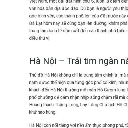
Việt Nam, một dải đất hình chữ S, luôn là điểm đế
văn hóa bản địa độc đáo. Dù bạn là người yêu th
góc bình yên, các thành phố lớn của đất nước này
Đà Lạt hôm nay sẽ cùng bạn lên đường, khám phá t
trung tâm kinh tế sầm uất đến các thành phố biể
điều thú vị.
Hà Nội – Trái tim ngàn n
Thủ đô Hà Nội không chỉ là trung tâm chính trị mà 
năm được thể hiện qua từng góc phố cổ kính, những 
khách đến Hà Nội thường mê mẩn Hồ Gươm lung lin
phố phường để cảm nhận nhịp sống chậm rãi mà đ
Hoàng thành Thăng Long, hay Lăng Chủ tịch Hồ C
khứ hào hùng.
Hà Nội còn nổi tiếng với nền ẩm thực phong phú, 