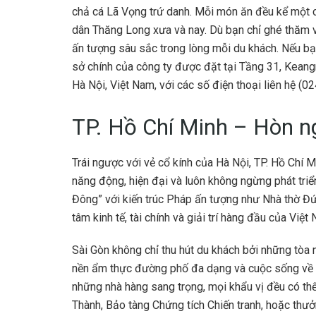
chả cá Lã Vọng trứ danh. Mỗi món ăn đều kể một câ
dân Thăng Long xưa và nay. Dù bạn chỉ ghé thăm vài
ấn tượng sâu sắc trong lòng mỗi du khách. Nếu bạ
sở chính của công ty được đặt tại Tầng 31, Kea
Hà Nội, Việt Nam, với các số điện thoại liên hệ (
TP. Hồ Chí Minh – Hòn n
Trái ngược với vẻ cổ kính của Hà Nội, TP. Hồ Chí 
năng động, hiện đại và luôn không ngừng phát tri
Đông” với kiến trúc Pháp ấn tượng như Nhà thờ Đứ
tâm kinh tế, tài chính và giải trí hàng đầu của Việ
Sài Gòn không chỉ thu hút du khách bởi những tòa
nền ẩm thực đường phố đa dạng và cuộc sống về đ
những nhà hàng sang trọng, mọi khẩu vị đều có th
Thành, Bảo tàng Chứng tích Chiến tranh, hoặc thư