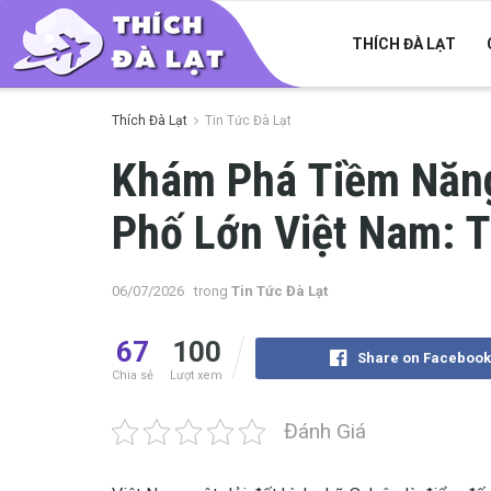
THÍCH ĐÀ LẠT
Thích Đà Lạt
Tin Tức Đà Lạt
Khám Phá Tiềm Năng
Phố Lớn Việt Nam: 
06/07/2026
trong
Tin Tức Đà Lạt
67
100
Share on Facebook
Chia sẻ
Lượt xem
Đánh Giá