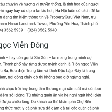
u chuyện về hương vị truyền thống, là tinh hoa của người
 ngày hay có dịp ở lại lâu hơn, Hà Nội luôn có cách để lại
n đang tìm kiếm thông tin về PropertyGuru Việt Nam, trụ
ngnam Hanoi Landmark Tower, Phường Yên Hòa, Thành phố
024) 3562 5939 – (024) 3562 5940.
gọc Viễn Đông
Minh – hay còn gọi là Sài Gòn – lại mang trong mình sự
ển. Thành phố này từng được mệnh danh là “Hòn ngọc Viễn
c Bà, Bưu điện Trung tâm và Dinh Độc Lập. Đây là trung
t Nam, nơi dòng chảy đô thị không bao giờ ngừng nghỉ.
 nhà chọc trời hay trung tâm thương mại sầm uất mà còn bởi
êm sôi động. Từ những quán ăn vỉa hè nghi ngút khói đến
ể được chiều lòng. Du khách có thể khám phá Chợ Bến
ởng thức một ly cà phê sữa đá đậm đà tại các quán cà phê