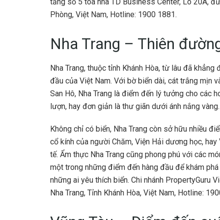
tầng số 5 tòa nhà TD Business Center, Lô 20A, đ
Phòng, Việt Nam, Hotline: 1900 1881.
Nha Trang – Thiên đường
Nha Trang, thuộc tỉnh Khánh Hòa, từ lâu đã khẳng 
đầu của Việt Nam. Với bờ biển dài, cát trắng mị
San Hô, Nha Trang là điểm đến lý tưởng cho các h
lượn, hay đơn giản là thư giãn dưới ánh nắng vàng.
Không chỉ có biển, Nha Trang còn sở hữu nhiều đi
cổ kính của người Chăm, Viện Hải dương học, hay
tế. Ẩm thực Nha Trang cũng phong phú với các mó
một trong những điểm đến hàng đầu để khám phá ti
những ai yêu thích biển. Chi nhánh PropertyGuru 
Nha Trang, Tỉnh Khánh Hòa, Việt Nam, Hotline: 19