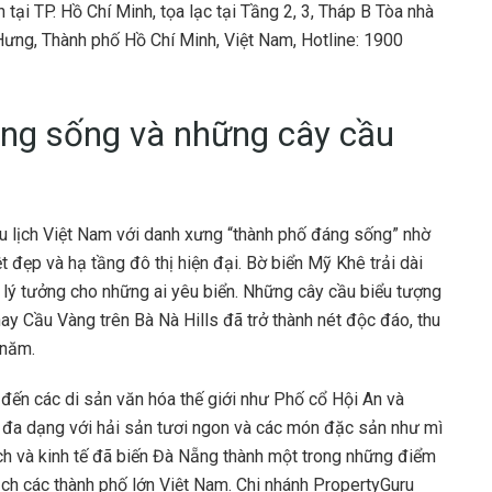
tại TP. Hồ Chí Minh, tọa lạc tại Tầng 2, 3, Tháp B Tòa nhà
ng, Thành phố Hồ Chí Minh, Việt Nam, Hotline: 1900
ng sống và những cây cầu
u lịch Việt Nam với danh xưng “thành phố đáng sống” nhờ
t đẹp và hạ tầng đô thị hiện đại. Bờ biển Mỹ Khê trải dài
ến lý tưởng cho những ai yêu biển. Những cây cầu biểu tượng
y Cầu Vàng trên Bà Nà Hills đã trở thành nét độc đáo, thu
 năm.
 đến các di sản văn hóa thế giới như Phố cổ Hội An và
đa dạng với hải sản tươi ngon và các món đặc sản như mì
ịch và kinh tế đã biến Đà Nẵng thành một trong những điểm
ịch các thành phố lớn Việt Nam. Chi nhánh PropertyGuru