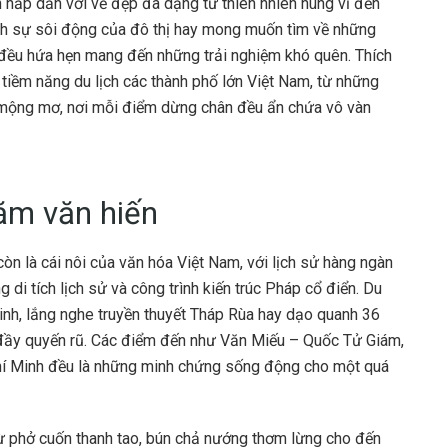
n hấp dẫn với vẻ đẹp đa dạng từ thiên nhiên hùng vĩ đến
ích sự sôi động của đô thị hay mong muốn tìm về những
 đều hứa hẹn mang đến những trải nghiệm khó quên. Thích
iềm năng du lịch các thành phố lớn Việt Nam, từ những
n mộng mơ, nơi mỗi điểm dừng chân đều ẩn chứa vô vàn
ăm văn hiến
còn là cái nôi của văn hóa Việt Nam, với lịch sử hàng ngàn
di tích lịch sử và công trình kiến trúc Pháp cổ điển. Du
h, lắng nghe truyền thuyết Tháp Rùa hay dạo quanh 36
ầy quyến rũ. Các điểm đến như Văn Miếu – Quốc Tử Giám,
hí Minh đều là những minh chứng sống động cho một quá
từ phở cuốn thanh tao, bún chả nướng thơm lừng cho đến