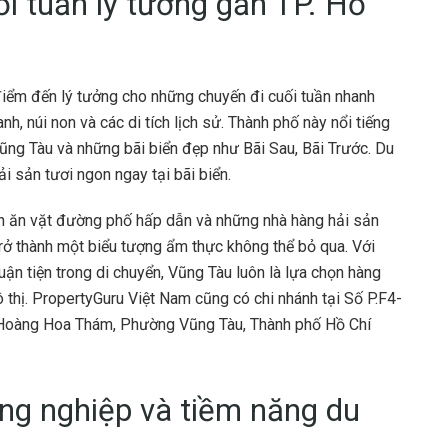
i tuần lý tưởng gần TP. Hồ
điểm đến lý tưởng cho những chuyến đi cuối tuần nhanh
, núi non và các di tích lịch sử. Thành phố này nổi tiếng
ũng Tàu và những bãi biển đẹp như Bãi Sau, Bãi Trước. Du
ải sản tươi ngon ngay tại bãi biển.
n ăn vặt đường phố hấp dẫn và những nhà hàng hải sản
rở thành một biểu tượng ẩm thực không thể bỏ qua. Với
uận tiện trong di chuyển, Vũng Tàu luôn là lựa chọn hàng
thị. PropertyGuru Việt Nam cũng có chi nhánh tại Số P.F4-
1 Hoàng Hoa Thám, Phường Vũng Tàu, Thành phố Hồ Chí
ng nghiệp và tiềm năng du