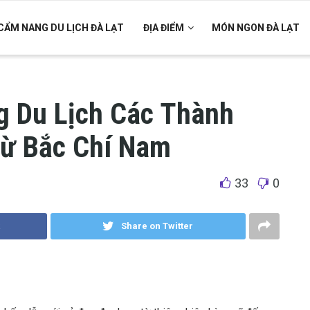
CẨM NANG DU LỊCH ĐÀ LẠT
ĐỊA ĐIỂM
MÓN NGON ĐÀ LẠT
 Du Lịch Các Thành
Từ Bắc Chí Nam
33
0
Share on Twitter