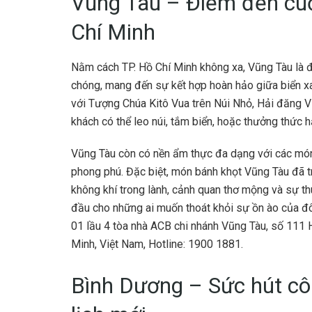
Vũng Tàu – Điểm đến cuố
Chí Minh
Nằm cách TP. Hồ Chí Minh không xa, Vũng Tàu là 
chóng, mang đến sự kết hợp hoàn hảo giữa biển xanh
với Tượng Chúa Kitô Vua trên Núi Nhỏ, Hải đăng V
khách có thể leo núi, tắm biển, hoặc thưởng thức h
Vũng Tàu còn có nền ẩm thực đa dạng với các mó
phong phú. Đặc biệt, món bánh khọt Vũng Tàu đã t
không khí trong lành, cảnh quan thơ mộng và sự th
đầu cho những ai muốn thoát khỏi sự ồn ào của đô 
01 lầu 4 tòa nhà ACB chi nhánh Vũng Tàu, số 11
Minh, Việt Nam, Hotline: 1900 1881.
Bình Dương – Sức hút cô