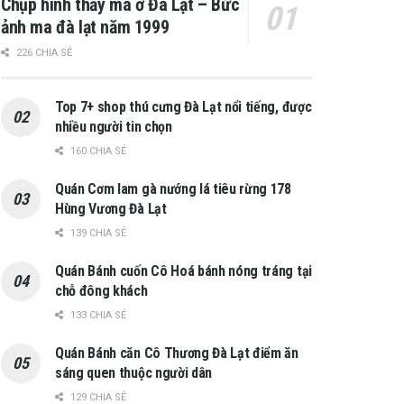
Chụp hình thấy ma ở Đà Lạt – Bức
ảnh ma đà lạt năm 1999
226 CHIA SẺ
Top 7+ shop thú cưng Đà Lạt nổi tiếng, được
nhiều người tin chọn
160 CHIA SẺ
Quán Cơm lam gà nướng lá tiêu rừng 178
Hùng Vương Đà Lạt
139 CHIA SẺ
Quán Bánh cuốn Cô Hoá bánh nóng tráng tại
chỗ đông khách
133 CHIA SẺ
Quán Bánh căn Cô Thương Đà Lạt điểm ăn
sáng quen thuộc người dân
129 CHIA SẺ