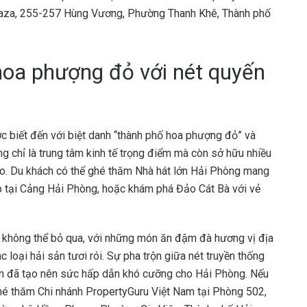
laza, 255-257 Hùng Vương, Phường Thanh Khê, Thành phố
oa phượng đỏ với nét quyến
c biết đến với biệt danh “thành phố hoa phượng đỏ” và
g chỉ là trung tâm kinh tế trọng điểm mà còn sở hữu nhiều
 đáo. Du khách có thể ghé thăm Nhà hát lớn Hải Phòng mang
ịp tại Cảng Hải Phòng, hoặc khám phá Đảo Cát Bà với vẻ
 không thể bỏ qua, với những món ăn đậm đà hương vị địa
loại hải sản tươi rói. Sự pha trộn giữa nét truyền thống
dân đã tạo nên sức hấp dẫn khó cưỡng cho Hải Phòng. Nếu
ghé thăm Chi nhánh PropertyGuru Việt Nam tại Phòng 502,