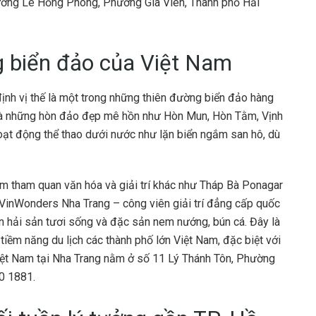
ường Lê Hồng Phong, Phường Gia Viên, Thành phố Hải
 biển đảo của Việt Nam
định vị thế là một trong những thiên đường biển đảo hàng
n và những hòn đảo đẹp mê hồn như Hòn Mun, Hòn Tằm, Vịnh
oạt động thể thao dưới nước như lặn biển ngắm san hô, dù
ểm tham quan văn hóa và giải trí khác như Tháp Bà Ponagar
 VinWonders Nha Trang – công viên giải trí đẳng cấp quốc
n hải sản tươi sống và đặc sản nem nướng, bún cá. Đây là
ềm năng du lịch các thành phố lớn Việt Nam, đặc biệt với
Việt Nam tại Nha Trang nằm ở số 11 Lý Thánh Tôn, Phường
00 1881.