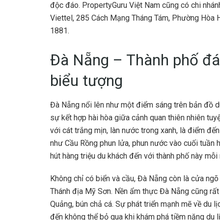
độc đáo. PropertyGuru Việt Nam cũng có chi nhánh 
Viettel, 285 Cách Mạng Tháng Tám, Phường Hòa Hư
1881.
Đà Nẵng – Thành phố đá
biểu tượng
Đà Nẵng nổi lên như một điểm sáng trên bản đồ d
sự kết hợp hài hòa giữa cảnh quan thiên nhiên tuyệ
với cát trắng mịn, làn nước trong xanh, là điểm đ
như Cầu Rồng phun lửa, phun nước vào cuối tuần ha
hút hàng triệu du khách đến với thành phố này mỗi
Không chỉ có biển và cầu, Đà Nẵng còn là cửa ngõ
Thánh địa Mỹ Sơn. Nền ẩm thực Đà Nẵng cũng rất 
Quảng, bún chả cá. Sự phát triển mạnh mẽ về du l
đến không thể bỏ qua khi khám phá tiềm năng du l