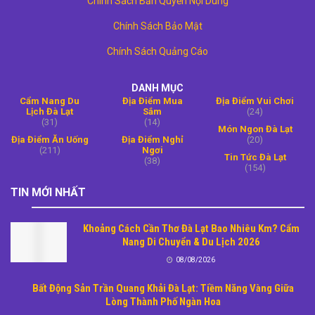
Chính Sách Bản Quyền Nội Dung
Chính Sách Bảo Mật
Chính Sách Quảng Cáo
DANH MỤC
Cẩm Nang Du
Địa Điểm Mua
Địa Điểm Vui Chơi
Lịch Đà Lạt
Sắm
(24)
(31)
(14)
Món Ngon Đà Lạt
Địa Điểm Ăn Uống
Địa Điểm Nghỉ
(20)
(211)
Ngơi
Tin Tức Đà Lạt
(38)
(154)
TIN MỚI NHẤT
Khoảng Cách Cần Thơ Đà Lạt Bao Nhiêu Km? Cẩm
Nang Di Chuyển & Du Lịch 2026
08/08/2026
Bất Động Sản Trần Quang Khải Đà Lạt: Tiềm Năng Vàng Giữa
Lòng Thành Phố Ngàn Hoa