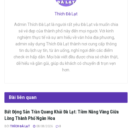
Thích Đà Lạt
Admin Thích Đà Lạt là người rất yêu Đà Lạt và muốn chia
sẻ vẻ đẹp của thành phố này đến mọi người. Với kinh
nghiệm thực tế và sự am hiểu về văn hóa địa phương,
admin xây dựng Thích Đà Lạt thành nơi cung cấp thông
tin du lịch uy tín, từ ăn uống, nghỉ ngơi đến các điểm
check-in hấp dẫn. Mọi bài viết đều được chia sẻ chân thật,
dễ hiểu và gần gũi, giúp du khách có chuyến đi trọn vẹn
hơn.
Bài liên quan
Bất Động Sản Trần Quang Khải Đà Lạt: Tiềm Năng Vàng Giữa
TIN TỨC ĐÀ LẠT
Lòng Thành Phố Ngàn Hoa
BỞI
THÍCH ĐÀ LẠT
08/08/2026
0