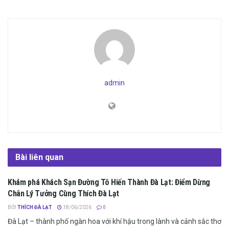
admin
Bài liên quan
Khám phá Khách Sạn Đường Tô Hiến Thành Đà Lạt: Điểm Dừng
ĐỊA ĐIỂM NGHỈ NGƠI
Chân Lý Tưởng Cùng Thích Đà Lạt
BỞI
THÍCH ĐÀ LẠT
18/06/2026
0
Đà Lạt – thành phố ngàn hoa với khí hậu trong lành và cảnh sắc thơ