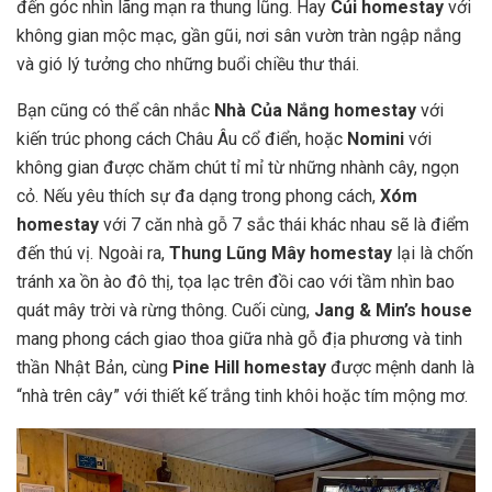
đến góc nhìn lãng mạn ra thung lũng. Hay
Củi homestay
với
không gian mộc mạc, gần gũi, nơi sân vườn tràn ngập nắng
và gió lý tưởng cho những buổi chiều thư thái.
Bạn cũng có thể cân nhắc
Nhà Của Nắng homestay
với
kiến trúc phong cách Châu Âu cổ điển, hoặc
Nomini
với
không gian được chăm chút tỉ mỉ từ những nhành cây, ngọn
cỏ. Nếu yêu thích sự đa dạng trong phong cách,
Xóm
homestay
với 7 căn nhà gỗ 7 sắc thái khác nhau sẽ là điểm
đến thú vị. Ngoài ra,
Thung Lũng Mây homestay
lại là chốn
tránh xa ồn ào đô thị, tọa lạc trên đồi cao với tầm nhìn bao
quát mây trời và rừng thông. Cuối cùng,
Jang & Min’s house
mang phong cách giao thoa giữa nhà gỗ địa phương và tinh
thần Nhật Bản, cùng
Pine Hill homestay
được mệnh danh là
“nhà trên cây” với thiết kế trắng tinh khôi hoặc tím mộng mơ.