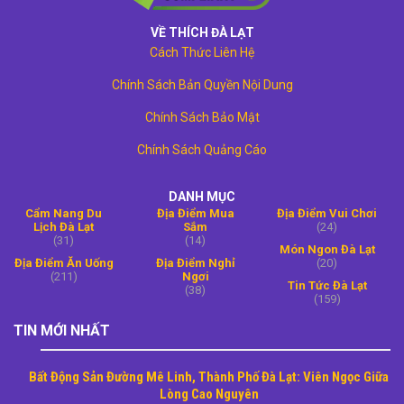
VỀ THÍCH ĐÀ LẠT
Cách Thức Liên Hệ
Chính Sách Bản Quyền Nội Dung
Chính Sách Bảo Mật
Chính Sách Quảng Cáo
DANH MỤC
Cẩm Nang Du
Địa Điểm Mua
Địa Điểm Vui Chơi
Lịch Đà Lạt
Sắm
(24)
(31)
(14)
Món Ngon Đà Lạt
Địa Điểm Ăn Uống
Địa Điểm Nghỉ
(20)
(211)
Ngơi
Tin Tức Đà Lạt
(38)
(159)
TIN MỚI NHẤT
Bất Động Sản Đường Mê Linh, Thành Phố Đà Lạt: Viên Ngọc Giữa
Lòng Cao Nguyên