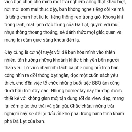
việc bạn chọn cho mình một trải nghiệm sống thật khác biệt,
nơi mỗi sớm mai thức dậy, bạn không nghe tiếng còi xe mà
là tiếng chim hót líu lo, tiếng thông reo trong gió. Không khí
trong lành, mát lạnh đặc trưng của Đà Lạt, quyện với mùi
nhựa thông thoang thoảng, sẽ đánh thức mọi giác quan và
mang lại cảm giác sảng khoái đến lạ.
Đây cũng là cơ hội tuyệt vời để bạn hòa mình vào thiên
nhiên, tận hưởng những khoảnh khắc bình yên bên người
thân yêu. Từ việc nhâm nhi tách cà phê nóng hổi trên ban
công nhìn ra đồi thông bạt ngàn, đọc một cuốn sách yêu
thích, cho đến việc tổ chức những buổi tiệc BBQ ấm cúng
dưới bầu trời đầy sao. Những homestay này thường được
thiết kế với không gian mở, tận dụng tối đa view đẹp, mang
lại cảm giác thư thái và gần gũi. Chắc chắn, những trải
nghiệm này sẽ để lại dấu ấn khó phai trong hành trình khám
phá Đà Lạt của bạn.