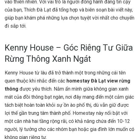
vào thiên nhiên. Với vai trò là người đồng hành đáng tin cậy
của bạn, Thích Đà Lạt đã tổng hợp và biên soạn bài viết này,
giúp bạn khám phá những lựa chọn tuyệt vời nhất cho chuyến
đi sắp tới.
Kenny House – Góc Riêng Tư Giữa
Rừng Thông Xanh Ngát
Kenny House từ lâu đã trở thành một trong những cái tên
quen thuộc khi nhắc đến các
homestay Đà Lạt view rừng
thông
được yêu thích. Nằm ẩn mình giữa không gian xanh
mát của đồi thông bạt ngàn, nơi đây mang đến một cảm giác
tách biệt hoàn toàn khỏi sự ồn ào phố thị, dù vẫn giữ được
lợi thế gần trung tâm thành phố. Homestay này nổi bật với
một căn nhà hai tầng rộng rãi, có khả năng chứa đến 10-12
người, lý tưởng cho các nhóm bạn hoặc gia đình lớn muốn có
không gian riêng tư.