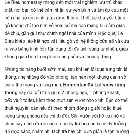
Le Bleu homestay mang đến một trải nghiệm lưu trú khác
biệt, nơi bạn có thể cảm nhận sự yên bình và ấm áp của một
căn nhà gỗ ẩn mình giữa rừng thông. Thiết kế chủ yếu bằng
gỗ không chỉ tạo nên vẻ hoài cổ mà còn mang lại cảm giác
dễ chịu, gần gũi như chính ngôi nhà của mình. Đặc biệt, Le
Bleu khéo léo kết hợp vật liệu gỗ với hệ thống cửa sổ và cửa
ra vào bằng kính lớn, tận dụng tối đa ánh sáng tự nhiên, giúp
không gian bên trong luôn sáng sủa và thoáng đãng.
Những tia nắng buổi sớm mai, sau khi len lỏi qua từng tán lá
thông, nhẹ nhàng đổ vào phòng, tạo nên một khung cảnh vô
cùng thơ mộng và lãng mạn.
Homestay Đà Lạt view rừng
thông
này có cấu trúc gồm 2 phòng ngủ, 1 phòng khách, 1
bếp và 2 toilet, kèm theo một sân vườn nhỏ xinh. Bạn có thể
thuê nguyên căn nếu đi theo nhóm đông người hoặc thuê
riêng từng phòng nếu chỉ đi đôi. Sân vườn với hồ cá nhỏ và
chậu cây cảnh được chăm sóc kỹ lưỡng còn là nơi lý tưởng
để đọc sách, nhâm nhi tách trà hay chỉ đơn giản là tận hưởng