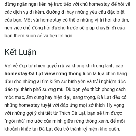
đừng ngần ngại liên hệ trực tiếp với chủ homestay để hỏi về
các dịch vụ đi kèm, đường đi hay những yêu cầu đặc biệt
của bạn. Một vài homestay có thể ở những vị trí hơi khó tìm,
nên việc chủ động hỏi đường trước sẽ giúp chuyến đi của
bạn thêm suôn sẻ và tiện lợi hơn.
Kết Luận
Với vẻ đẹp tự nhiên quyến rũ và không khí trong lành, các
homestay Đà Lạt view rừng thông
luôn là lựa chọn hàng
đầu cho những ai tìm kiếm sự bình yên và trải nghiệm độc
đáo tại thành phố sương mù. Dù bạn yêu thích phong cách
mộc mạc, ấm cúng hay hiện đại, sang trọng, Đà Lạt đều có
những homestay tuyệt vời đáp ứng mọi sở thích. Hy vọng
với những gợi ý chi tiết từ Thích Đà Lạt, bạn sẽ tìm được
“ngôi nhà” mơ ước của mình giữa rừng thông xanh, để mỗi
khoảnh khắc tại Đà Lạt đều trở thành kỷ niệm khó quên.