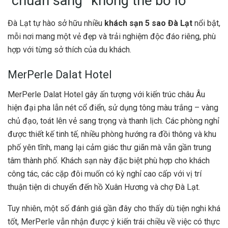
“chuẩn sang” không thể bỏ lỡ
Đà Lạt tự hào sở hữu nhiều
khách sạn 5 sao Đà Lạt
nổi bật,
mỗi nơi mang một vẻ đẹp và trải nghiệm độc đáo riêng, phù
hợp với từng sở thích của du khách.
MerPerle Dalat Hotel
MerPerle Dalat Hotel gây ấn tượng với kiến trúc châu Âu
hiện đại pha lẫn nét cổ điển, sử dụng tông màu trắng – vàng
chủ đạo, toát lên vẻ sang trọng và thanh lịch. Các phòng nghỉ
được thiết kế tinh tế, nhiều phòng hướng ra đồi thông và khu
phố yên tĩnh, mang lại cảm giác thư giãn mà vẫn gần trung
tâm thành phố. Khách sạn này đặc biệt phù hợp cho khách
công tác, các cặp đôi muốn có kỳ nghỉ cao cấp với vị trí
thuận tiện di chuyển đến hồ Xuân Hương và chợ Đà Lạt.
Tuy nhiên, một số đánh giá gần đây cho thấy dù tiện nghi khá
tốt, MerPerle vẫn nhận được ý kiến trái chiều về việc có thực