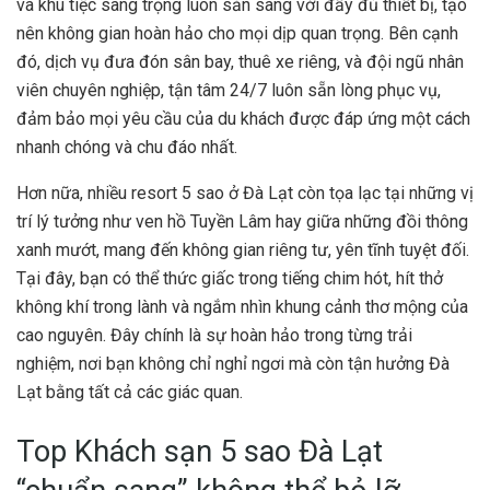
và khu tiệc sang trọng luôn sẵn sàng với đầy đủ thiết bị, tạo
nên không gian hoàn hảo cho mọi dịp quan trọng. Bên cạnh
đó, dịch vụ đưa đón sân bay, thuê xe riêng, và đội ngũ nhân
viên chuyên nghiệp, tận tâm 24/7 luôn sẵn lòng phục vụ,
đảm bảo mọi yêu cầu của du khách được đáp ứng một cách
nhanh chóng và chu đáo nhất.
Hơn nữa, nhiều resort 5 sao ở Đà Lạt còn tọa lạc tại những vị
trí lý tưởng như ven hồ Tuyền Lâm hay giữa những đồi thông
xanh mướt, mang đến không gian riêng tư, yên tĩnh tuyệt đối.
Tại đây, bạn có thể thức giấc trong tiếng chim hót, hít thở
không khí trong lành và ngắm nhìn khung cảnh thơ mộng của
cao nguyên. Đây chính là sự hoàn hảo trong từng trải
nghiệm, nơi bạn không chỉ nghỉ ngơi mà còn tận hưởng Đà
Lạt bằng tất cả các giác quan.
Top Khách sạn 5 sao Đà Lạt