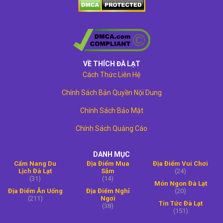
VỀ THÍCH ĐÀ LẠT
Cách Thức Liên Hệ
Chính Sách Bản Quyền Nội Dung
Chính Sách Bảo Mật
Chính Sách Quảng Cáo
DANH MỤC
Cẩm Nang Du
Địa Điểm Mua
Địa Điểm Vui Chơi
Lịch Đà Lạt
Sắm
(24)
(31)
(14)
Món Ngon Đà Lạt
Địa Điểm Ăn Uống
Địa Điểm Nghỉ
(20)
(211)
Ngơi
Tin Tức Đà Lạt
(38)
(151)