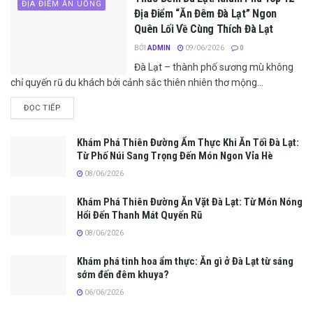
ĐỊA ĐIỂM ĂN UỐNG
Địa Điểm “Ăn Đêm Đà Lạt” Ngon
Quên Lối Về Cùng Thích Đà Lạt
BỞI
ADMIN
09/06/2026
0
Đà Lạt – thành phố sương mù không
chỉ quyến rũ du khách bởi cảnh sắc thiên nhiên thơ mộng...
ĐỌC TIẾP
Khám Phá Thiên Đường Ẩm Thực Khi Ăn Tối Đà Lạt:
Từ Phố Núi Sang Trọng Đến Món Ngon Vỉa Hè
08/06/2026
Khám Phá Thiên Đường Ăn Vặt Đà Lạt: Từ Món Nóng
Hổi Đến Thanh Mát Quyến Rũ
08/06/2026
Khám phá tinh hoa ẩm thực: Ăn gì ở Đà Lạt từ sáng
sớm đến đêm khuya?
06/06/2026