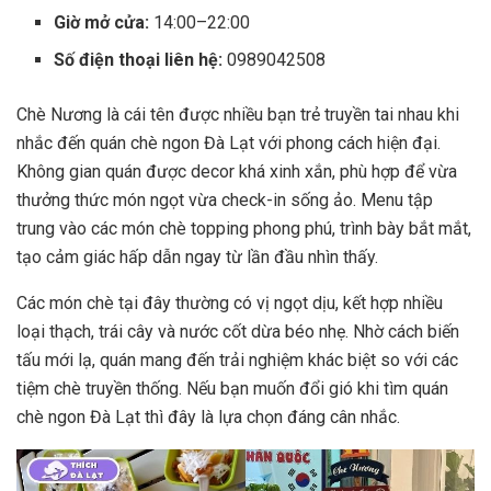
Giờ mở cửa:
14:00–22:00
Số điện thoại liên hệ:
0989042508
Chè Nương là cái tên được nhiều bạn trẻ truyền tai nhau khi
nhắc đến quán chè ngon Đà Lạt với phong cách hiện đại.
Không gian quán được decor khá xinh xắn, phù hợp để vừa
thưởng thức món ngọt vừa check-in sống ảo. Menu tập
trung vào các món chè topping phong phú, trình bày bắt mắt,
tạo cảm giác hấp dẫn ngay từ lần đầu nhìn thấy.
Các món chè tại đây thường có vị ngọt dịu, kết hợp nhiều
loại thạch, trái cây và nước cốt dừa béo nhẹ. Nhờ cách biến
tấu mới lạ, quán mang đến trải nghiệm khác biệt so với các
tiệm chè truyền thống. Nếu bạn muốn đổi gió khi tìm quán
chè ngon Đà Lạt thì đây là lựa chọn đáng cân nhắc.